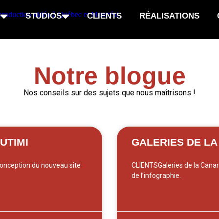
STUDIOS
CLIENTS
RÉALISATIONS
Notre blogue
Nos conseils sur des sujets que nous maîtrisons !
UTIMI
GALERIES DE L
onception du nouveau site
CLIENTSGaleries de la Cana
de l’infographie.
LIRE L'ARTICLE