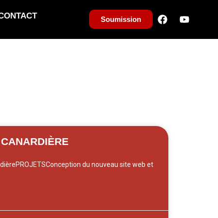
CONTACT
Soumission
A CANARDIÈRE
rdièrePROJETSConception du nouveau site web et