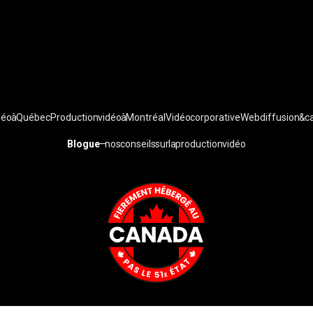
déo à Québec
Production vidéo à Montréal
Vidéo corporative
Webdiffusion & c
Blogue
— nos conseils sur la production vidéo