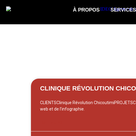
À PROPOS
SERVICES
CLINIQUE RÉVOLUTION CHICO
CLIENTSClinique Révolution ChicoutimiPROJETSC
web et de l’infographie.
LIRE L'ARTICLE