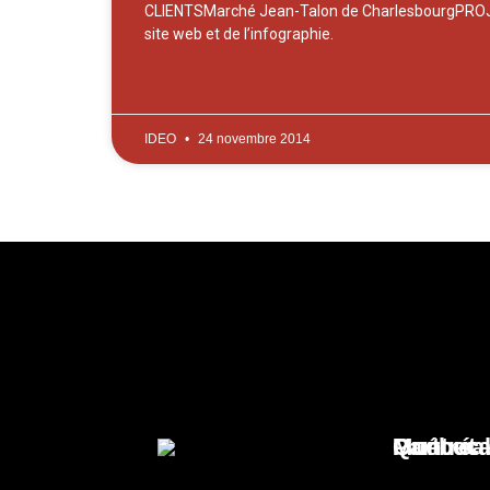
CLIENTSMarché Jean-Talon de CharlesbourgPRO
site web et de l’infographie.
LIRE L'ARTICLE
IDEO
24 novembre 2014
Partout 
Québec
Montréa