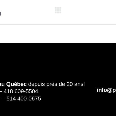
l
 au Québec
depuis près de 20 ans!
info@p
–
418 609-5504
l
–
514 400-0675