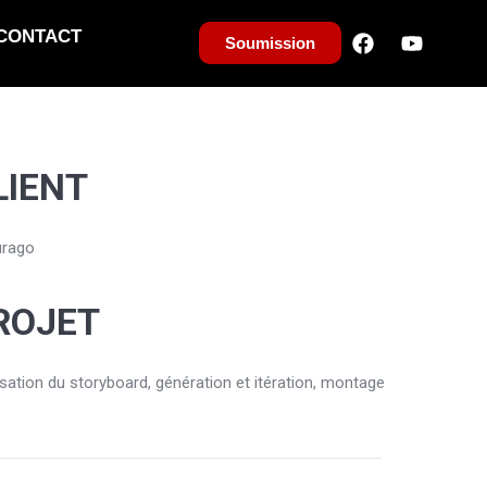
CONTACT
Soumission
LIENT
rago
ROJET
isation du storyboard, génération et itération, montage