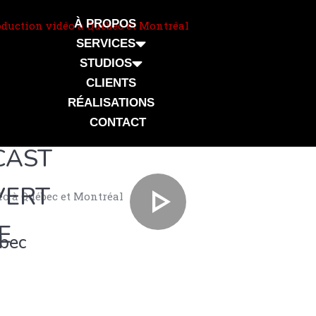
À PROPOS
SERVICES
STUDIOS
CLIENTS
RÉALISATIONS
CONTACT
CAST
VERT
E
ébec