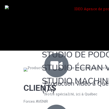
STUDIO DE POD
STUDIO ÉCRAN 
STUDIO MACHIN
Production vidéo à Qu
CLIENTS
(IA)
Notre spécialité, ici à Québec
Forces AVENIR