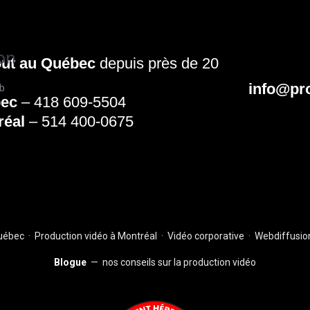
on
out au Québec
depuis près de 20
info@pr
b
ec
–
418 609-5504
réal
–
514 400-0675
Québec
·
Production vidéo à Montréal
·
Vidéo corporative
·
Webdiffusion
Blogue
— nos conseils sur la production vidéo